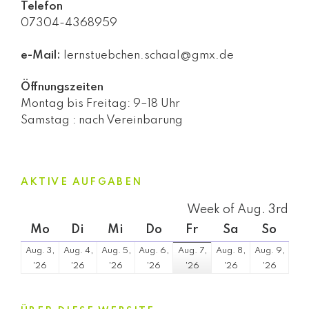
Telefon
07304-4368959
e-Mail:
lernstuebchen.schaal@gmx.de
Öffnungszeiten
Montag bis Freitag: 9–18 Uhr
Samstag : nach Vereinbarung
AKTIVE AUFGABEN
Week of Aug. 3rd
Montag
Dienstag
Mittwoch
Donnerstag
Freitag
Samstag
Sonn
Mo
Di
Mi
Do
Fr
Sa
So
Aug. 3,
Aug. 4,
Aug. 5,
Aug. 6,
Aug. 7,
Aug. 8,
Aug. 9,
3.
4.
5.
6.
7.
8.
9.
'26
'26
'26
'26
'26
'26
'26
August
August
August
August
August
August
Augus
2026
2026
2026
2026
2026
2026
2026