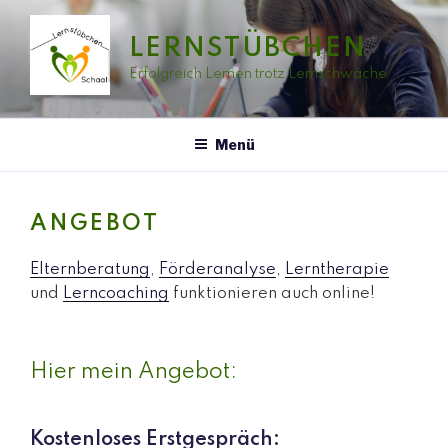
Zum
Inhalt
LERNSTÜBCHEN
springen
Erfolgreich Lernen trotz Lernschwäche
Menü
ANGEBOT
Elternberatung
,
Förderanalyse
,
Lerntherapie
und
Lerncoaching
funktionieren auch online!
Hier mein Angebot:
Kostenloses Erstgespräch: